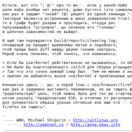
Кстати, вот это "; @:" про то же -- если у какой-либо

цели make вообще нет рецепта, даже пустого (эти символы

как раз и задают "тихий" (@) рецепт из одной команды ":
(которая является встроенным в шелл эквивалентом true),

то в графе будет разрыв и проследить, откуда рос

получившийся "островок", до починки его "головы"

в цепочке зависимостей не выйдет.

И ещё там порождается build/reports/cleanlog.log,

почищеный на предмет временных меток и подобного,

чтоб проще было diff между двумя такими смотреть.

Порой очень полезен, чтоб понять, что изменилось.

>
>
>
>
Конкретно здесь -- да; а порой (как с use/browser/firef
как раз и задумано выставить переменную, но не тащить ф
"родительскую" цель, чтоб можно было для тех же стартер
оптом указать "предпочитаем ESR, в отличие от регулярок
для конкретного образа указан chromium или ещё кто -- з
firefox не тащить".

-- 

 ---- WBR, Michael Shigorin / 
http://altlinux.org
  ------ 
http://opennet.ru
 / 
http://anna-news.info