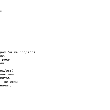
"

ox/esr)

ичу или

китов

, но если

начит,
