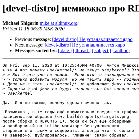
[devel-distro] немножко про 
Michael Shigorin
mike at altlinux.org
Fri Sep 11 18:36:39 MSK 2020
Previous message:
[devel-distro] Не устанавливается ядро
Next message:
[devel-distro] Не устанавливается ядро
Messages sorted by:
[ date ]
[ thread ]
[ subject ]
[ author ]
On Fri, Sep 11, 2020 at 10:25:46PM +0700, Антон Мидюков
>
>
>
>
>
>
Да.  И я не помню, почему сделал именно так.

_Возможно_, в те годы ещё внимательно следил за графом

зависимостей образов (см. build/reports/targets.png

после сборки с REPORTS=1), пока он был ещё обозримый

и разборчивый на fullhd-мониторе без увеличения --

старался его таким и содержать, а когда что-то сильно

(и заведомо) дублировалось, "лишние" связи обрывал.
