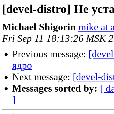
[devel-distro] Не ус
Michael Shigorin
mike at a
Fri Sep 11 18:13:26 MSK 
Previous message:
[devel
ядро
Next message:
[devel-di
Messages sorted by:
[ d
]