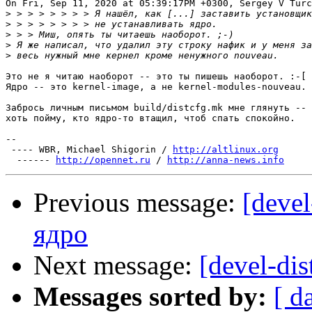
On Fri, Sep 11, 2020 at 05:39:17PM +0300, Sergey V Turc
>
>
>
>
>
Это не я читаю наоборот -- это ты пишешь наоборот. :-[

Ядро -- это kernel-image, а не kernel-modules-nouveau.

Забрось личным письмом build/distcfg.mk мне глянуть --

хоть пойму, кто ядро-то втащил, чтоб спать спокойно.

-- 

 ---- WBR, Michael Shigorin / 
http://altlinux.org
  ------ 
http://opennet.ru
 / 
http://anna-news.info
Previous message:
[devel
ядро
Next message:
[devel-di
Messages sorted by:
[ d