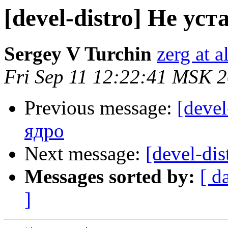
[devel-distro] Не ус
Sergey V Turchin
zerg at a
Fri Sep 11 12:22:41 MSK 
Previous message:
[devel
ядро
Next message:
[devel-di
Messages sorted by:
[ d
]