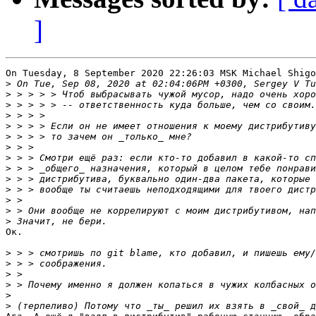
]
On Tuesday, 8 September 2020 22:26:03 MSK Michael Shigo
>
>
>
>
>
>
>
>
>
>
>
>
>
>
Ок.

>
>
>
>
>
>