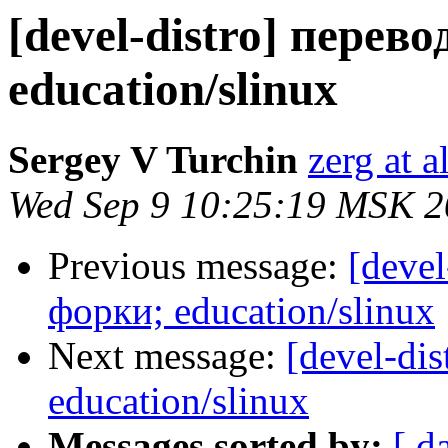
[devel-distro] перев
education/slinux
Sergey V Turchin
zerg at a
Wed Sep 9 10:25:19 MSK 
Previous message:
[devel
форки; education/slinux
Next message:
[devel-di
education/slinux
Messages sorted by:
[ d