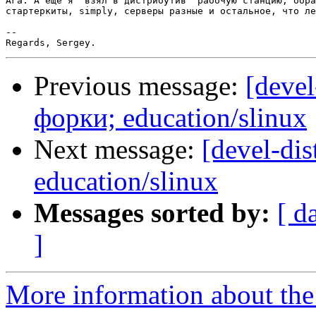
Ага. А ещё я "взял в дистрибутив" рабочую станцию, обра
стартеркиты, simply, серверы разные и остальное, что ле
-- 

Previous message:
[devel
форки; education/slinux
Next message:
[devel-di
education/slinux
Messages sorted by:
[ d
]
More information about the 