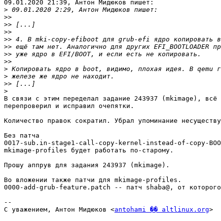
09.01.2020 21:39, Антон Мидюков пишет:

>
>>
>>
>>
>>
>>
>>
>>
>
>
>>
>
В связи с этим переделал задание 243937 (mkimage), всё 
перепроверил и исправил очепятки.

Количество правок сократил. Убрал упоминание несуществу
Без патча 

0017-sub.in-stage1-call-copy-kernel-instead-of-copy-BOO
mkimage-profiles будет работать по-старому.

Прошу аппрув для задания 243937 (mkimage).

Во вложении также патчи для mkimage-profiles. 

0000-add-grub-feature.patch -- патч shaba@, от которого
-- 

С уважением, Антон Мидюков <
antohami �� altlinux.org
>
