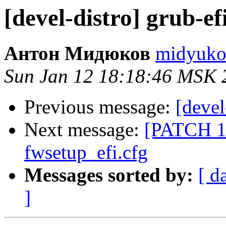
[devel-distro] grub-e
Антон Мидюков
midyukov
Sun Jan 12 18:18:46 MSK 
Previous message:
[devel
Next message:
[PATCH 18
fwsetup_efi.cfg
Messages sorted by:
[ d
]