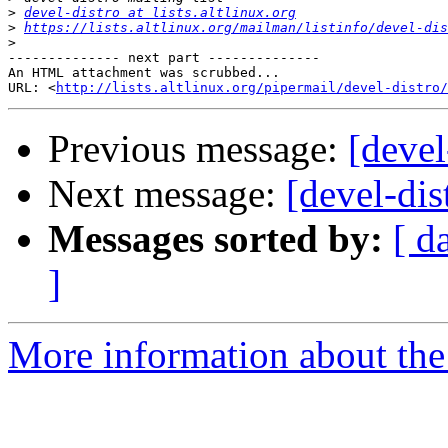
>
devel-distro at lists.altlinux.org
>
https://lists.altlinux.org/mailman/listinfo/devel-dis
>
-------------- next part --------------

An HTML attachment was scrubbed...

URL: <
http://lists.altlinux.org/pipermail/devel-distro/
Previous message:
[devel
Next message:
[devel-dis
Messages sorted by:
[ d
]
More information about the 