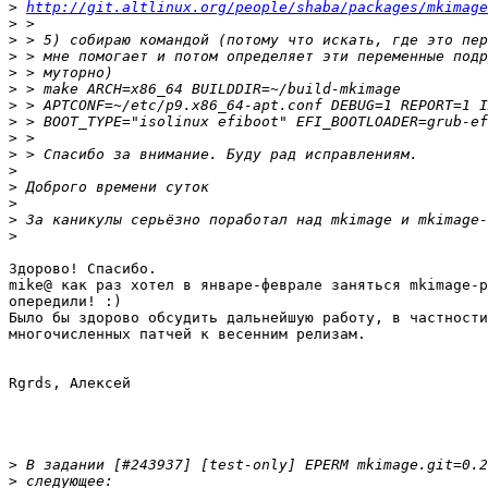
>
http://git.altlinux.org/people/shaba/packages/mkimage
>
>
>
>
>
>
>
>
>
>
>
>
>
>
Здорово! Спасибо.

mike@ как раз хотел в январе-феврале заняться mkimage-p
опередили! :)

Было бы здорово обсудить дальнейшую работу, в частности
многочисленных патчей к весенним релизам.

Rgrds, Алексей

>
>