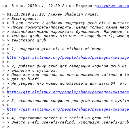
ср, 8 янв. 2020 г., 22:29 Антон Мидюков <
midyukov-anton
>
>
>
>
>
>
>
>
>
>
>
http://git.altlinux.org/people/shaba/packages/mkimage
>
>
>
>
>
>
>
>
http://git.altlinux.org/people/shaba/packages/mkimage
>
>
>
>
http://git.altlinux.org/people/shaba/packages/mkimage
>
>
>
>