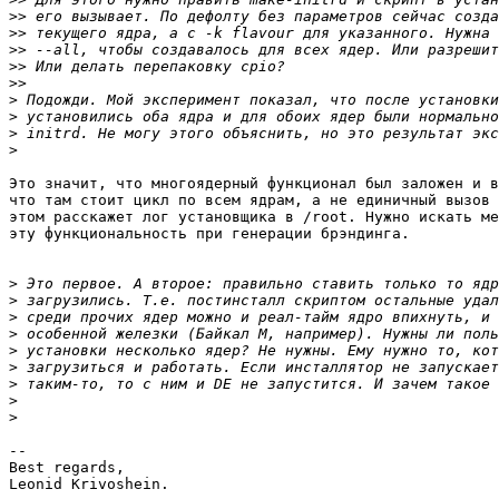
>>
>>
>>
>>
>>
>
>
>
>
Это значит, что многоядерный функционал был заложен и в
что там стоит цикл по всем ядрам, а не единичный вызов 
этом расскажет лог установщика в /root. Нужно искать ме
эту функциональность при генерации брэндинга.

>
>
>
>
>
>
>
>
>
-- 

Best regards,

Leonid Krivoshein.
