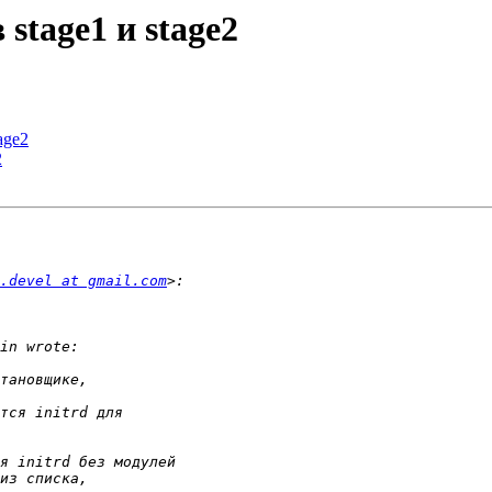
 stage1 и stage2
age2
2
.devel at gmail.com