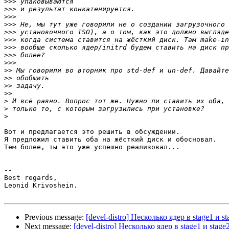
>>>
>>>
>>>
>>>
>>>
>>>
>>>
>>>
>>>
>>
>>
>>
>>
>
>
>
Вот и предлагается это решить в обсуждении.

Я предложил ставить оба на жёсткий диск и обосновал.

Тем более, ты это уже успешно реализовал...

-- 

Best regards,

Leonid Krivoshein.

Previous message:
[devel-distro] Несколько ядер в stage1 и st
Next message:
[devel-distro] Несколько ядер в stage1 и stage