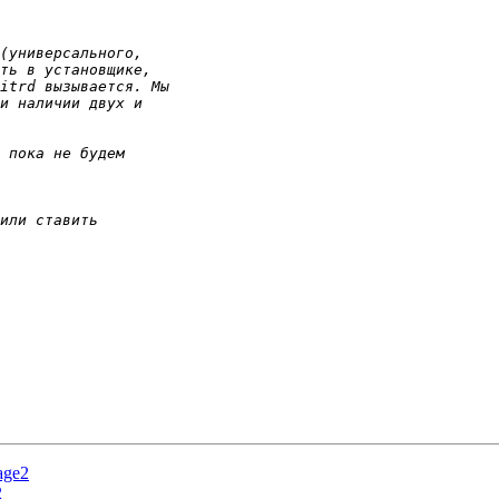
age2
2