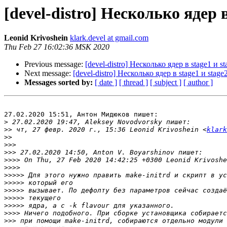
[devel-distro] Несколько ядер в
Leonid Krivoshein
klark.devel at gmail.com
Thu Feb 27 16:02:36 MSK 2020
Previous message:
[devel-distro] Несколько ядер в stage1 и st
Next message:
[devel-distro] Несколько ядер в stage1 и stage
Messages sorted by:
[ date ]
[ thread ]
[ subject ]
[ author ]
27.02.2020 15:51, Антон Мидюков пишет:

>
>>
 чт, 27 февр. 2020 г., 15:36 Leonid Krivoshein <
klark
>>
>>>
>>>
>>>>
>>>>
>>>>>
>>>>>
>>>>>
>>>>>
>>>>>
>>>>
>>>