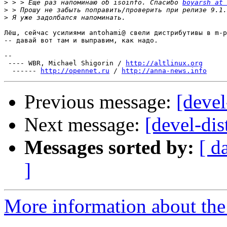
>
 > > Еще раз напоминаю об isoinfo. Спасибо 
boyarsh at 
>
>
Лёш, сейчас усилиями antohami@ свели дистрибутивы в m-p
-- давай вот там и выправим, как надо.

-- 

 ---- WBR, Michael Shigorin / 
http://altlinux.org
  ------ 
http://opennet.ru
 / 
http://anna-news.info
Previous message:
[devel
Next message:
[devel-dis
Messages sorted by:
[ d
]
More information about the 