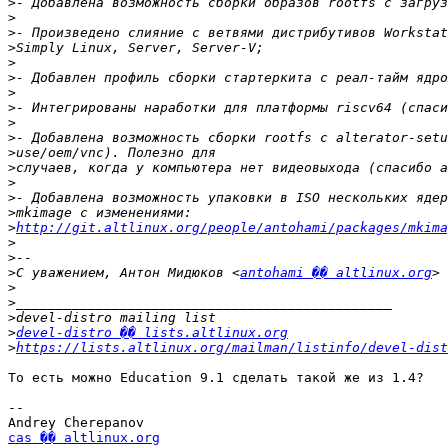
>
>
>
>
>
>
>
>
>
>
>
>
>
>
>
>
http://git.altlinux.org/people/antohami/packages/mkima
>
>
>
С уважением, Антон Мидюков <
antohami �� altlinux.org
>
>
>
>
devel-distro �� lists.altlinux.org
>
https://lists.altlinux.org/mailman/listinfo/devel-dist
То есть можно Education 9.1 сделать такой же из 1.4?

-- 

cas �� altlinux.org