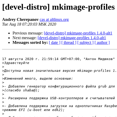
[devel-distro] mkimage-profiles 
Andrey Cherepanov
cas at altlinux.org
Tue Aug 18 07:20:03 MSK 2020
Previous message:
[devel-distro] mkimage-profiles 1.4.0-alt1
Next message:
[devel-distro] mkimage-profiles 1.4.0-alt1
Messages sorted by:
[ date ]
[ thread ]
[ subject ]
[ author ]
17 августа 2020 г. 21:59:14 GMT+07:00, "Антон Мидюков" 
>
>
>
>
>
>
>
>
>
>
>
>
>
>