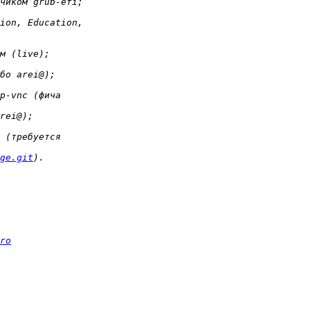
ge.git
ro