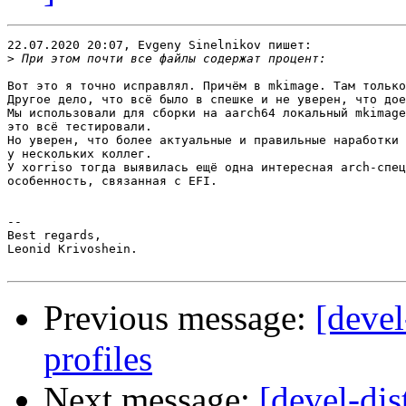
22.07.2020 20:07, Evgeny Sinelnikov пишет:

>
Вот это я точно исправлял. Причём в mkimage. Там только
Другое дело, что всё было в спешке и не уверен, что дое
Мы использовали для сборки на aarch64 локальный mkimage
это всё тестировали.

Но уверен, что более актуальные и правильные наработки 
у нескольких коллег.

У xorriso тогда выявилась ещё одна интересная arch-спец
особенность, связанная с EFI.

-- 

Best regards,

Leonid Krivoshein.

Previous message:
[devel
profiles
Next message:
[devel-dis