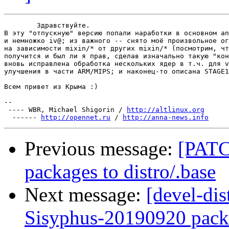
	Здравствуйте.

В эту "отпускную" версию попали наработки в основном an
и немножко iv@; из важного -- снято моё произвольное ог
на зависимости mixin/* от других mixin/* (посмотрим, чт
получится и был ли я прав, сделав изначально такую "кон
вновь исправлена обработка нескольких ядер в т.ч. для v
улучшения в части ARM/MIPS; и наконец-то описана STAGE1
Всем привет из Крыма :)

-- 

 ---- WBR, Michael Shigorin / 
http://altlinux.org
  ------ 
http://opennet.ru
 / 
http://anna-news.info
Previous message:
[PATCH
packages to distro/.base
Next message:
[devel-dis
Sisyphus-20190920 packa