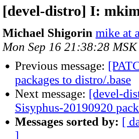
[devel-distro] I: mkim
Michael Shigorin
mike at a
Mon Sep 16 21:38:28 MSK
Previous message:
[PATCH
packages to distro/.base
Next message:
[devel-dis
Sisyphus-20190920 packa
Messages sorted by:
[ d
]