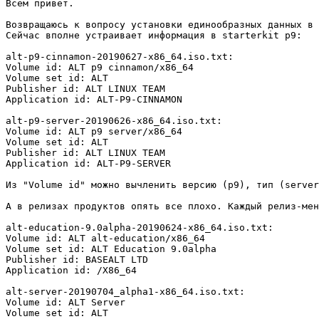
Всем привет.

Возвращаюсь к вопросу установки единообразных данных в 
Сейчас вполне устраивает информация в starterkit p9:

alt-p9-cinnamon-20190627-x86_64.iso.txt:

Volume id: ALT p9 cinnamon/x86_64

Volume set id: ALT

Publisher id: ALT LINUX TEAM

Application id: ALT-P9-CINNAMON

alt-p9-server-20190626-x86_64.iso.txt:

Volume id: ALT p9 server/x86_64

Volume set id: ALT

Publisher id: ALT LINUX TEAM

Application id: ALT-P9-SERVER

Из "Volume id" можно вычленить версию (p9), тип (server
А в релизах продуктов опять все плохо. Каждый релиз-мен
alt-education-9.0alpha-20190624-x86_64.iso.txt:

Volume id: ALT alt-education/x86_64

Volume set id: ALT Education 9.0alpha

Publisher id: BASEALT LTD

Application id: /X86_64

alt-server-20190704_alpha1-x86_64.iso.txt:

Volume id: ALT Server

Volume set id: ALT
