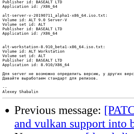
Publisher id: BASEALT LTD

Application id: /X86_64

alt-server-v-20190711_alpha1-x86_64.iso.txt:

Volume id: ALT 9.0 Server-V

Volume set id: ALT

Publisher id: BASEALT LTD

Application id: /X86_64

alt-workstation-8.910_beta1-x86_64.iso.txt:

Volume id: ALT Workstation

Volume set id: ALT

Publisher id: BASEALT LTD

Application id: 8.910/X86_64

Для server не возможно определить версию, у других верс
Давайте выработаем стандарт для релизов.

-- 

Previous message:
[PATC
and vulkan support into b