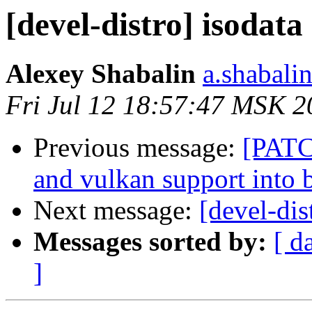
[devel-distro] isodat
Alexey Shabalin
a.shabali
Fri Jul 12 18:57:47 MSK 2
Previous message:
[PATC
and vulkan support into b
Next message:
[devel-dis
Messages sorted by:
[ d
]