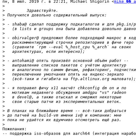
пн, 8 июл. 2019 г. в 22:21, Michael Shigorin <
mike �� a
>
>
>
>
>
>
>
>
>
>
>
>
>
>
>
>
>
>
>
>
>
>
>
>
>
>
>
Пожелания:

-- поддержка iso-образов для aarch64 (интеграция нарабо