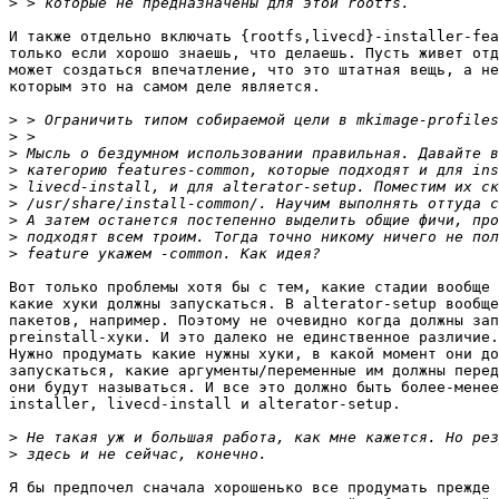
>
И также отдельно включать {rootfs,livecd}-installer-fea
только если хорошо знаешь, что делаешь. Пусть живет отд
может создаться впечатление, что это штатная вещь, а не
которым это на самом деле является.

>
>
>
>
>
>
>
>
>
Вот только проблемы хотя бы с тем, какие стадии вообще 
какие хуки должны запускаться. В alterator-setup вообще
пакетов, например. Поэтому не очевидно когда должны зап
preinstall-хуки. И это далеко не единственное различие.

Нужно продумать какие нужны хуки, в какой момент они до
запускаться, какие аргументы/переменные им должны перед
они будут называться. И все это должно быть более-менее
installer, livecd-install и alterator-setup.

>
>
Я бы предпочел сначала хорошенько все продумать прежде 