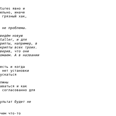
tures явно и

ельно, иначе

 грязный хак,

есть и когда

 нет установки

ускаться

лжны

аваться и как

 согласованно для

чем что-то
