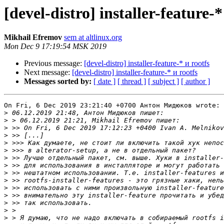
[devel-distro] installer-feature-*
Mikhail Efremov
sem at altlinux.org
Mon Dec 9 17:19:54 MSK 2019
Previous message:
[devel-distro] installer-feature-* и rootfs
Next message:
[devel-distro] installer-feature-* и rootfs
Messages sorted by:
[ date ]
[ thread ]
[ subject ]
[ author ]
On Fri, 6 Dec 2019 23:21:40 +0700 Антон Мидюков wrote:

>
>
>
>
>
>
>
>
>
>
>
>
>
>
>