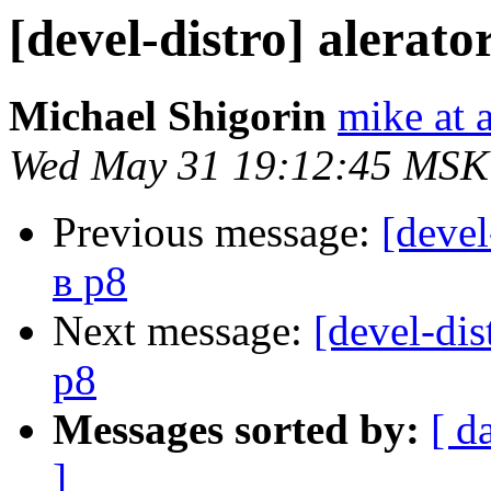
[devel-distro] alerat
Michael Shigorin
mike at a
Wed May 31 19:12:45 MSK
Previous message:
[devel
в p8
Next message:
[devel-dis
p8
Messages sorted by:
[ d
]