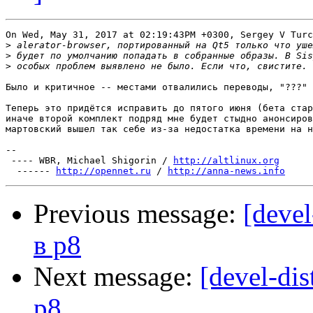
On Wed, May 31, 2017 at 02:19:43PM +0300, Sergey V Turc
>
>
>
Было и критичное -- местами отвалились переводы, "???" 
Теперь это придётся исправить до пятого июня (бета стар
иначе второй комплект подряд мне будет стыдно анонсиров
мартовский вышел так себе из-за недостатка времени на н
-- 

 ---- WBR, Michael Shigorin / 
http://altlinux.org
  ------ 
http://opennet.ru
 / 
http://anna-news.info
Previous message:
[devel
в p8
Next message:
[devel-dis
p8