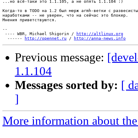
...но всё-таки это 1.1.105, а не опять 1.1.104 :)

Когда-то в TODO на 1.2 был мерж armh-ветки с развесисты
наработками -- не уверен, что на сейчас это блокер.

Мнения приветствуются.

-- 

 ---- WBR, Michael Shigorin / 
http://altlinux.org
  ------ 
http://opennet.ru
 / 
http://anna-news.info
Previous message:
[devel
1.1.104
Messages sorted by:
[ d
]
More information about the 