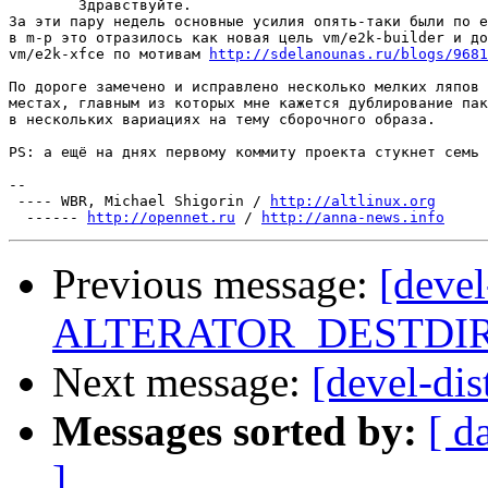
	Здравствуйте.

За эти пару недель основные усилия опять-таки были по e
в m-p это отразилось как новая цель vm/e2k-builder и до
vm/e2k-xfce по мотивам 
http://sdelanounas.ru/blogs/9681
По дороге замечено и исправлено несколько мелких ляпов 
местах, главным из которых мне кажется дублирование пак
в нескольких вариациях на тему сборочного образа.

PS: а ещё на днях первому коммиту проекта стукнет семь 
-- 

 ---- WBR, Michael Shigorin / 
http://altlinux.org
  ------ 
http://opennet.ru
 / 
http://anna-news.info
Previous message:
[devel
ALTERATOR_DESTDI
Next message:
[devel-dis
Messages sorted by:
[ d
]