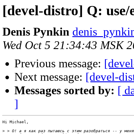
[devel-distro] Q: use/
Denis Pynkin
denis_pynki
Wed Oct 5 21:34:43 MSK 2
Previous message:
[devel
Next message:
[devel-dis
Messages sorted by:
[ d
]
Hi Michael,

>