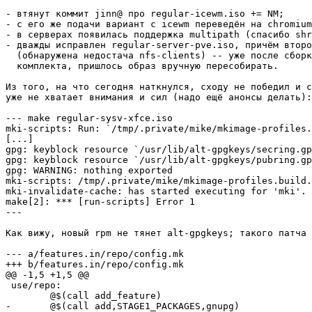
- втянут коммит jinn@ про regular-icewm.iso += NM;

- с его же подачи вариант с icewm переведён на chromium
- в серверах появилась поддержка multipath (спасибо shr
- дважды исправлен regular-server-pve.iso, причём второ
  (обнаружена недостача nfs-clients) -- уже после сборк
  комплекта, пришлось образ вручную пересобирать.

Из того, на что сегодня наткнулся, сходу не победил и с
уже не хватает внимания и сил (надо ещё анонсы делать):

--- make regular-sysv-xfce.iso

mki-scripts: Run: `/tmp/.private/mike/mkimage-profiles.
[...]

gpg: keyblock resource `/usr/lib/alt-gpgkeys/secring.gp
gpg: keyblock resource `/usr/lib/alt-gpgkeys/pubring.gp
gpg: WARNING: nothing exported

mki-scripts: /tmp/.private/mike/mkimage-profiles.build.
mki-invalidate-cache: has started executing for 'mki'.

make[2]: *** [run-scripts] Error 1

---

Как вижу, новый rpm не тянет alt-gpgkeys; такого патча 
--- a/features.in/repo/config.mk

+++ b/features.in/repo/config.mk

@@ -1,5 +1,5 @@

 use/repo:

        @$(call add_feature)

-       @$(call add,STAGE1_PACKAGES,gnupg)
