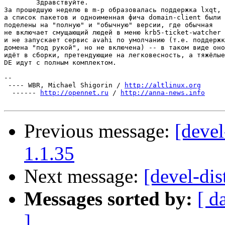
	Здравствуйте.

За прошедшую неделю в m-p образовалась поддержка lxqt,

а список пакетов и одноименная фича domain-client были

поделены на "полную" и "обычную" версии, где обычная

не включает смущающий людей в меню krb5-ticket-watcher

и не запускает сервис avahi по умолчанию (т.е. поддержк
домена "под рукой", но не включена) -- в таком виде оно

идёт в сборки, претендующие на легковесность, а тяжёлые

DE идут с полным комплектом.

-- 

 ---- WBR, Michael Shigorin / 
http://altlinux.org
  ------ 
http://opennet.ru
 / 
http://anna-news.info
Previous message:
[devel
1.1.35
Next message:
[devel-dis
Messages sorted by:
[ d
]