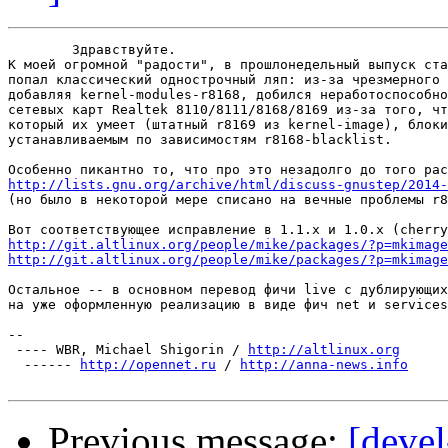
	Здравствуйте.

К моей огромной "радости", в прошлонедельный выпуск ста
попал классический однострочный ляп: из-за чрезмерного 
добавляя kernel-modules-r8168, добился неработоспособно
сетевых карт Realtek 8110/8111/8168/8169 из-за того, чт
который их умеет (штатный r8169 из kernel-image), блоки
устанавливаемым по зависимостям r8168-blacklist.

http://lists.gnu.org/archive/html/discuss-gnustep/2014-

(но было в некоторой мере списано на вечные проблемы r8
http://git.altlinux.org/people/mike/packages/?p=mkimage
http://git.altlinux.org/people/mike/packages/?p=mkimage
Остальное -- в основном перевод фичи live с дублирующих
на уже оформленную реализацию в виде фич net и services
-- 

 ---- WBR, Michael Shigorin / 
http://altlinux.org
  ------ 
http://opennet.ru
 / 
http://anna-news.info
Previous message:
[devel