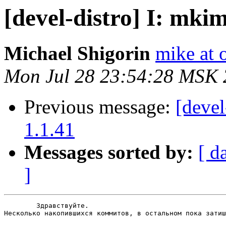
[devel-distro] I: mkim
Michael Shigorin
mike at 
Mon Jul 28 23:54:28 MSK
Previous message:
[devel
1.1.41
Messages sorted by:
[ d
]
	Здравствуйте.

Несколько накопившихся коммитов, в остальном пока затиш