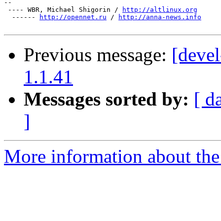
-- 

 ---- WBR, Michael Shigorin / 
http://altlinux.org
  ------ 
http://opennet.ru
 / 
http://anna-news.info
Previous message:
[devel
1.1.41
Messages sorted by:
[ d
]
More information about the 