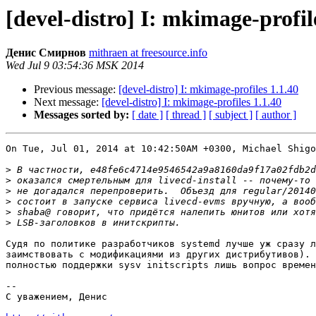
[devel-distro] I: mkimage-profil
Денис Смирнов
mithraen at freesource.info
Wed Jul 9 03:54:36 MSK 2014
Previous message:
[devel-distro] I: mkimage-profiles 1.1.40
Next message:
[devel-distro] I: mkimage-profiles 1.1.40
Messages sorted by:
[ date ]
[ thread ]
[ subject ]
[ author ]
On Tue, Jul 01, 2014 at 10:42:50AM +0300, Michael Shigo
>
>
>
>
>
>
Судя по политике разработчиков systemd лучше уж сразу л
заимствовать с модификациями из других дистрибутивов). 
полностью поддержки sysv initscripts лишь вопрос времен
-- 

С уважением, Денис
