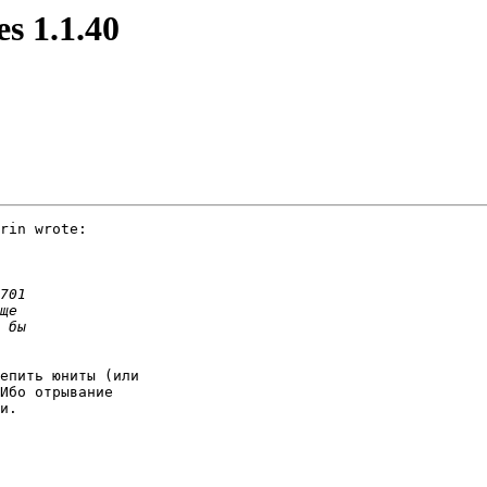
es 1.1.40
rin wrote:

епить юниты (или

Ибо отрывание

и.
