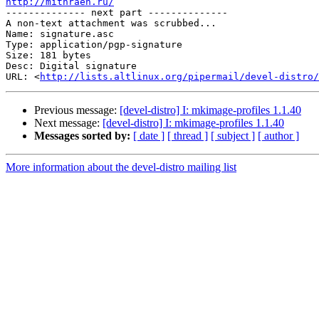
http://mithraen.ru/

-------------- next part --------------

A non-text attachment was scrubbed...

Name: signature.asc

Type: application/pgp-signature

Size: 181 bytes

Desc: Digital signature

URL: <
http://lists.altlinux.org/pipermail/devel-distro/
Previous message:
[devel-distro] I: mkimage-profiles 1.1.40
Next message:
[devel-distro] I: mkimage-profiles 1.1.40
Messages sorted by:
[ date ]
[ thread ]
[ subject ]
[ author ]
More information about the devel-distro mailing list