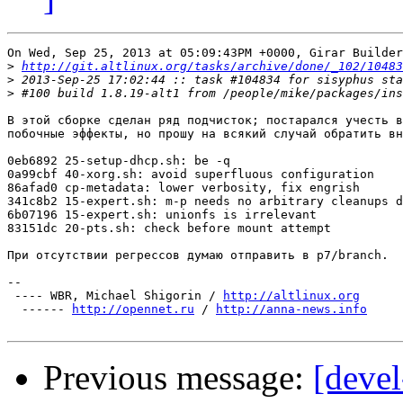
On Wed, Sep 25, 2013 at 05:09:43PM +0000, Girar Builder
>
http://git.altlinux.org/tasks/archive/done/_102/10483
>
>
В этой сборке сделан ряд подчисток; постарался учесть в
побочные эффекты, но прошу на всякий случай обратить вн
0eb6892 25-setup-dhcp.sh: be -q

0a99cbf 40-xorg.sh: avoid superfluous configuration

86afad0 cp-metadata: lower verbosity, fix engrish

341c8b2 15-expert.sh: m-p needs no arbitrary cleanups d
6b07196 15-expert.sh: unionfs is irrelevant

83151dc 20-pts.sh: check before mount attempt

При отсутствии регрессов думаю отправить в p7/branch.

-- 

 ---- WBR, Michael Shigorin / 
http://altlinux.org
  ------ 
http://opennet.ru
 / 
http://anna-news.info
Previous message:
[devel