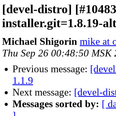
[devel-distro] [#104
installer.git=1.8.19-al
Michael Shigorin
mike at 
Thu Sep 26 00:48:50 MSK 
Previous message:
[devel
1.1.9
Next message:
[devel-dis
Messages sorted by:
[ d
]