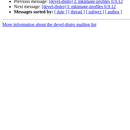
Previous message:
[devel-distro] I: mkimage-profiles 0.9.12
Next message:
[devel-distro] I: mkimage-profiles 0.9.12
Messages sorted by:
[ date ]
[ thread ]
[ subject ]
[ author ]
More information about the devel-distro mailing list