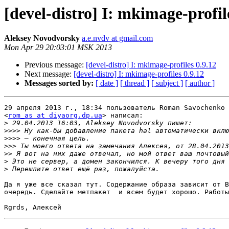
[devel-distro] I: mkimage-profil
Aleksey Novodvorsky
a.e.nvdv at gmail.com
Mon Apr 29 20:03:01 MSK 2013
Previous message:
[devel-distro] I: mkimage-profiles 0.9.12
Next message:
[devel-distro] I: mkimage-profiles 0.9.12
Messages sorted by:
[ date ]
[ thread ]
[ subject ]
[ author ]
29 апреля 2013 г., 18:34 пользователь Roman Savochenko

<
rom_as at diyaorg.dp.ua
> написал:

>
>>>>
>>>>
>>>
>>
>
>
Да я уже все сказал тут. Содержание образа зависит от В
очередь. Сделайте метпакет  и всем будет хорошо. Работы