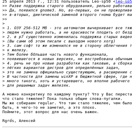
25 апреля 2013 г., 12:31 пользователь Leo-sp50 <
leo-sp5
>>
>>
>>
>>
>
>
>
>
>
>
>
>
>
>
>
>
>
>
>
А можно конкретику по каждому пункту? Что у Вас переста
что стало тяжелее? Пока только общие слова-пугалки.

Мы же собираем regular. Что там стало тяжелее, чем было
быть, я чего-то не заметил, а это плохо.

Поймите, этот вопрос для нас очень важен.
