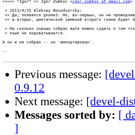
>>>>>
 "Igor" == Igor Zubkov <
igor.zubkov at gmail.com
 > 2013/4/25 Aleksey Novodvorsky:

 >> Да, появился gnome3. Но, во-первых, он не прожорлив
 >> в-вторых, диетической заменой второго гнома будет m
 > На сколько хорошо собран mate можно судить о том что
 > язык не подхватывается.

А он и не собран -- он 'импортирован'.

-- 

Previous message:
[devel
0.9.12
Next message:
[devel-dis
Messages sorted by:
[ d
]