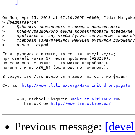
On Mon, Apr 15, 2013 at 07:10:20PM +0600, Ildar Mulyuko
>
>
>
>
>
>
Если грузимся с флэшки, то см. тж. use/live/rw;

при use/efi из-за GPT есть проблемы (#28289),

но если оно не нужно -- то можно попробовать

починить и на x86_64 (если ещё не починено).

В результате /.rw делается и живёт на остатке флэшки.

См. тж. 
http://www.altlinux.org/Make-initrd-propagator
-- 

 ---- WBR, Michael Shigorin <
mike at altlinux.ru
>

  ------ Linux.Kiev 
http://www.linux.kiev.ua/
Previous message:
[devel