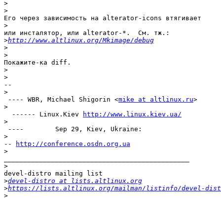
>
>
Его через зависимость на alterator-icons втягивает

>
или инсталятор, или alterator-*.  См. тж.:

>
http://www.altlinux.org/Mkimage/debug
>
>
Покажите-ка diff.

>
>
-- 

>
 ---- WBR, Michael Shigorin <
mike at altlinux.ru
>

>
  ------ Linux.Kiev 
http://www.linux.kiev.ua/
>
 ----        Sep 29, Kiev, Ukraine:

>
-- 
http://conference.osdn.org.ua
>
_______________________________________________

>
devel-distro mailing list

>
devel-distro at lists.altlinux.org
>
https://lists.altlinux.org/mailman/listinfo/devel-dist
>