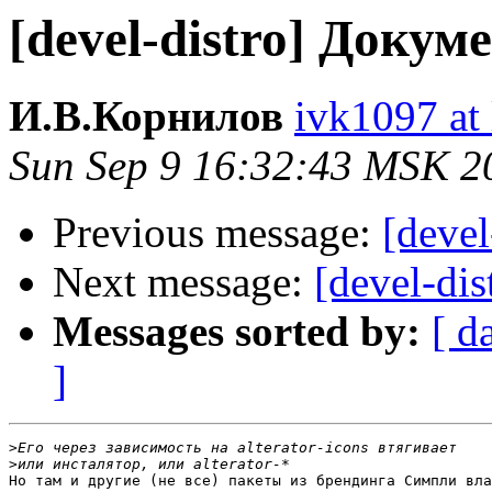
[devel-distro] Доку
И.В.Корнилов
ivk1097 at l
Sun Sep 9 16:32:43 MSK 2
Previous message:
[deve
Next message:
[devel-di
Messages sorted by:
[ d
]
>
>
Но там и другие (не все) пакеты из брендинга Симпли вла