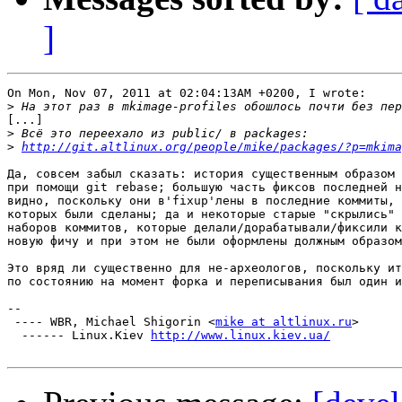
]
On Mon, Nov 07, 2011 at 02:04:13AM +0200, I wrote:

>
[...]

>
>
http://git.altlinux.org/people/mike/packages/?p=mkima
Да, совсем забыл сказать: история существенным образом 
при помощи git rebase; большую часть фиксов последней н
видно, поскольку они в'fixup'лены в последние коммиты, 
которых были сделаны; да и некоторые старые "скрылись" 
наборов коммитов, которые делали/дорабатывали/фиксили к
новую фичу и при этом не были оформлены должным образом
Это вряд ли существенно для не-археологов, поскольку ит
по состоянию на момент форка и переписывания был один и
-- 

 ---- WBR, Michael Shigorin <
mike at altlinux.ru
>

  ------ Linux.Kiev 
http://www.linux.kiev.ua/