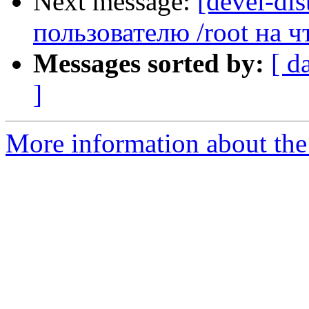
Next message:
[devel-dis
пользователю /root на ч
Messages sorted by:
[ d
]
More information about the 