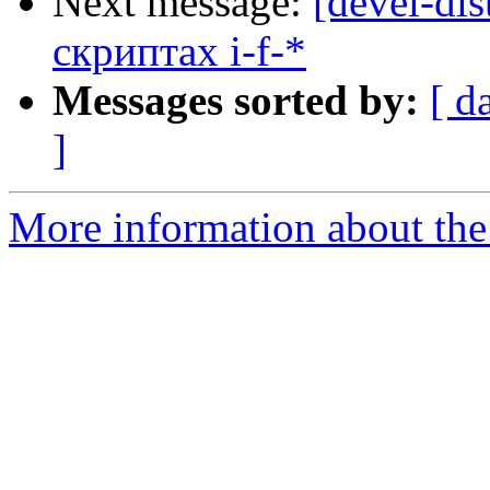
Next message:
[devel-di
скриптах i-f-*
Messages sorted by:
[ d
]
More information about the 