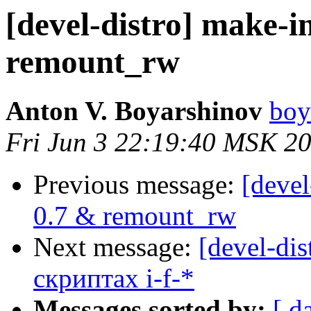
[devel-distro] make-i
remount_rw
Anton V. Boyarshinov
boy
Fri Jun 3 22:19:40 MSK 2
Previous message:
[devel
0.7 & remount_rw
Next message:
[devel-di
скриптах i-f-*
Messages sorted by:
[ d