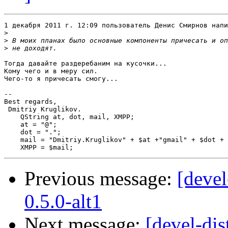
1 декабря 2011 г. 12:09 пользователь Денис Смирнов напи
>
>
>
Тогда давайте раздеребаним на кусочки...

Кому чего и в меру сил.

Чего-то я причесать смогу...

-- 

Best regards,

 Dmitriy Kruglikov.

    QString at, dot, mail, XMPP;

    at = "@";

    dot = ".";

    mail = "Dmitriy.Kruglikov" + $at +"gmail" + $dot + 
Previous message:
[devel
0.5.0-alt1
Next message:
[devel-dis