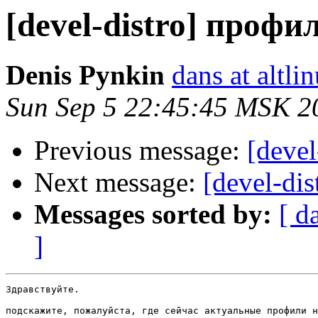
[devel-distro] профи
Denis Pynkin
dans at altli
Sun Sep 5 22:45:45 MSK 2
Previous message:
[devel
Next message:
[devel-di
Messages sorted by:
[ d
]
Здравствуйте.

подскажите, пожалуйста, где сейчас актуальные профили н