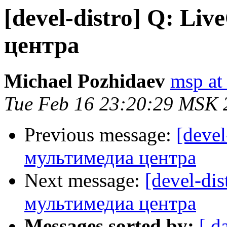
[devel-distro] Q: L
центра
Michael Pozhidaev
msp at 
Tue Feb 16 23:20:29 MSK 
Previous message:
[devel
мультимедиа центра
Next message:
[devel-di
мультимедиа центра
Messages sorted by:
[ d