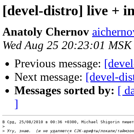
[devel-distro] live + i
Anatoly Chernov
aicherno
Wed Aug 25 20:23:01 MSK
Previous message:
[devel
Next message:
[devel-dis
Messages sorted by:
[ d
]
В Срд, 25/08/2010 в 00:36 +0300, Michael Shigorin пишет
>
>