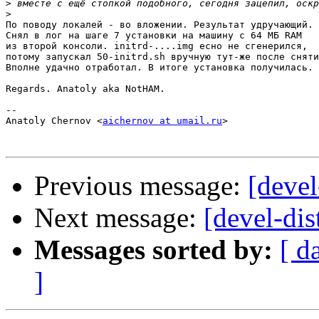
>
>
По поводу локалей - во вложении. Результат удручающий.

Снял в лог на шаге 7 установки на машину с 64 МБ RAM

из второй консоли. initrd-....img есно не сгенерился,

потому запускал 50-initrd.sh вручную тут-же после сняти
Вполне удачно отработал. В итоге установка получилась.

Regards. Anatoly aka NotHAM.

-- 

Anatoly Chernov <
aichernov at umail.ru
>

Previous message:
[devel
Next message:
[devel-dis
Messages sorted by:
[ d
]