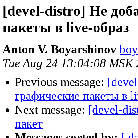
[devel-distro] Не д
пакеты в live-образ
Anton V. Boyarshinov
boy
Tue Aug 24 13:04:08 MSK
Previous message:
[deve
графические пакеты в li
Next message:
[devel-di
пакет
Messages sorted by:
[ d