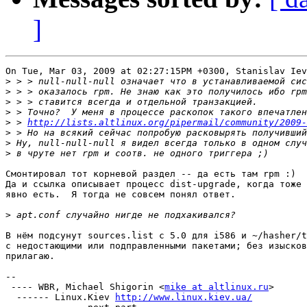
]
On Tue, Mar 03, 2009 at 02:27:15PM +0300, Stanislav Iev
>
>
>
>
>
 > 
http://lists.altlinux.org/pipermail/community/2009-
>
>
>
Смонтировал тот корневой раздел -- да есть там rpm :)

Да и ссылка описывает процесс dist-upgrade, когда тоже

явно есть.  Я тогда не совсем понял ответ.

>
В нём подсунут sources.list с 5.0 для i586 и ~/hasher/t
с недостающими или подправленными пакетами; без изысков
прилагаю.

-- 

 ---- WBR, Michael Shigorin <
mike at altlinux.ru
>

  ------ Linux.Kiev 
http://www.linux.kiev.ua/