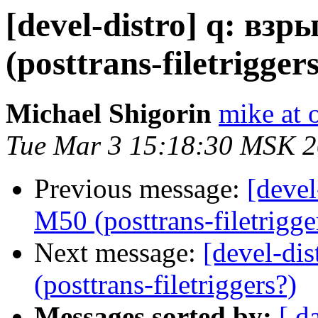
[devel-distro] q: вз
(posttrans-filetrigger
Michael Shigorin
mike at 
Tue Mar 3 15:18:30 MSK 
Previous message:
[devel
M50 (posttrans-filetrigge
Next message:
[devel-di
(posttrans-filetriggers?)
Messages sorted by:
[ d