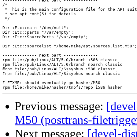
-------------- next part --------------

/*

 * This is the main configuration file for the APT suit
 * see apt.conf(5) for details.

 */

Dir::Etc::main "/dev/null";

Dir::Etc::parts "/var/empty";

Dir::Etc::SourceParts "/var/empty";

Dir::Etc::sourcelist "/home/mike/apt/sources.list.M50";

-------------- next part --------------

rpm file:/pub/Linux/ALT/5.0/branch i586 classic

rpm file:/pub/Linux/ALT/5.0/branch noarch classic

#rpm file:/pub/Linux/ALT/Sisyphus i586 classic

#rpm file:/pub/Linux/ALT/Sisyphus noarch classic

# FIXME: should eventually go hasher/M50

Previous message:
[devel
M50 (posttrans-filetrigge
Next message:
[devel-di