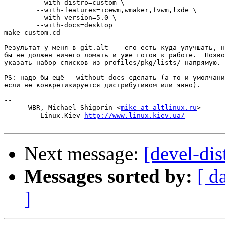
	--with-distro=custom \

	--with-features=icewm,wmaker,fvwm,lxde \

	--with-version=5.0 \

	--with-docs=desktop

make custom.cd

Результат у меня в git.alt -- его есть куда улучшать, н
бы не должен ничего ломать и уже готов к работе.  Позво
указать набор списков из profiles/pkg/lists/ напрямую.

PS: надо бы ещё --without-docs сделать (а то и умолчани
если не конкретизируется дистрибутивом или явно).

-- 

 ---- WBR, Michael Shigorin <
mike at altlinux.ru
>

  ------ Linux.Kiev 
http://www.linux.kiev.ua/
Next message:
[devel-dis
Messages sorted by:
[ d
]