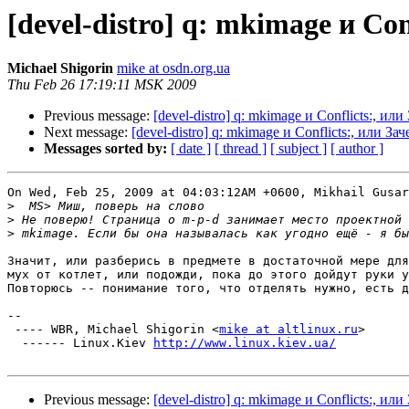
[devel-distro] q: mkimage и C
Michael Shigorin
mike at osdn.org.ua
Thu Feb 26 17:19:11 MSK 2009
Previous message:
[devel-distro] q: mkimage и Conflicts:, и
Next message:
[devel-distro] q: mkimage и Conflicts:, или 
Messages sorted by:
[ date ]
[ thread ]
[ subject ]
[ author ]
On Wed, Feb 25, 2009 at 04:03:12AM +0600, Mikhail Gusar
>
>
>
Значит, или разберись в предмете в достаточной мере для
мух от котлет, или подожди, пока до этого дойдут руки у
Повторюсь -- понимание того, что отделять нужно, есть д
-- 

 ---- WBR, Michael Shigorin <
mike at altlinux.ru
>

  ------ Linux.Kiev 
http://www.linux.kiev.ua/
Previous message:
[devel-distro] q: mkimage и Conflicts:, и