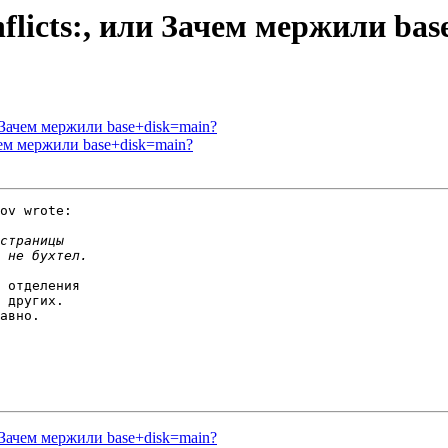
onflicts:, или Зачем мержили ba
ли Зачем мержили base+disk=main?
Зачем мержили base+disk=main?
ov wrote:

 отделения

 других.

авно.

ли Зачем мержили base+disk=main?