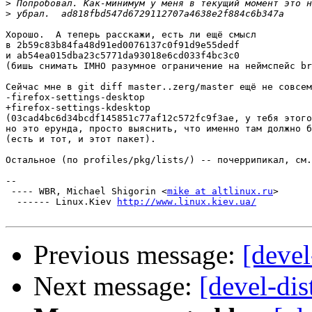
>
>
Хорошо.  А теперь расскажи, есть ли ещё смысл

в 2b59c83b84fa48d91ed0076137c0f91d9e55dedf

и ab54ea015dba23c5771da93018e6cd033f4bc3c0

(бишь снимать IMHO разумное ограничение на неймспейс br
Сейчас мне в git diff master..zerg/master ещё не совсем
-firefox-settings-desktop

+firefox-settings-kdesktop

(03cad4bc6d34bcdf145851c77af12c572fc9f3ae, у тебя этого
но это ерунда, просто выяснить, что именно там должно б
(есть и тот, и этот пакет).

Остальное (по profiles/pkg/lists/) -- почеррипикал, см.
-- 

 ---- WBR, Michael Shigorin <
mike at altlinux.ru
>

  ------ Linux.Kiev 
http://www.linux.kiev.ua/
Previous message:
[devel
Next message:
[devel-dis