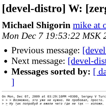
[devel-distro] W: [ze
Michael Shigorin
mike at 
Mon Dec 7 19:53:22 MSK 
Previous message:
[devel
Next message:
[devel-dis
Messages sorted by:
[ d
]
On Mon, Dec 07, 2009 at 03:29:10PM +0300, Sergey V Turc
>
>