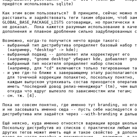
придётся использовать sqlite)

Как этим всем пользоваться?  В принципе, сейчас можно п
расставить и задействовать теги таким образом, чтоб зам
GLOBAL_BASE_PACKAGE_LISTS сотоварищи, но практически я 
не доказал.  Пока кажется разумным использование в каче
дополнения и плавное дробление сильно задублированных с
Возможно, когда-то получится нечто вроде такого:

- выбранный тип дистрибутива определяет базовый набор т
  (например, "desktop" -> kde);

- выбранный подвид -- дополняет или корректирует его

  (например, "gnome desktop" убирает kde, добавляет gno
- выбранный тип носителя определяет набор списков

  (например, для "cd" включаются только тегированные та
- и уже где-то ближе к завершающему этапу располагаются
  для точечной коррекции попакетно, поскольку понятно, 
  каждым выпуском утряхивать состав приходится оператив
  иметь "последний довод релиз-менеджера" (tm), чем выл
  откуда что вдруг вылезло по зависимостям или тегам;

- см. тж. [4].

Пока не совсем понятно, где именно тут branding, но его
и не засовывать именно сюда -- пусть себе наследуется о
дистрибутива или задаётся через --with-branding и дальш
Ещё неясно, куда именно относятся вариации вроде школьн
Поскольку дистрибутив из списков с практически любым на
других тегов может иметь ещё и такое свойство _в дополн
разве по части дизайна и документации -- возможно, в за