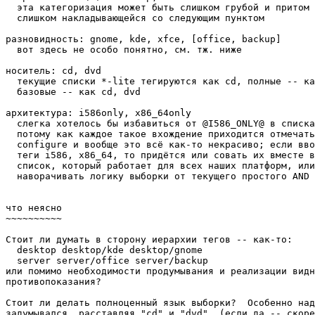
  эта категоризация может быть слишком грубой и притом

  слишком накладывающейся со следующим пунктом

разновидность: gnome, kde, xfce, [office, backup]

  вот здесь не особо понятно, см. тж. ниже

носитель: cd, dvd

  текущие списки *-lite тегируются как cd, полные -- ка
  базовые -- как cd, dvd

архитектура: i586only, x86_64only

  слегка хотелось бы избавиться от @I586_ONLY@ в списка
  потому как каждое такое вхождение приходится отмечать
  configure и вообще это всё как-то некрасиво; если вво
  теги i586, x86_64, то придётся или совать их вместе в
  список, который работает для всех наших платформ, или
  наворачивать логику выборки от текущего простого AND 
что неясно

~~~~~~~~~~

Стоит ли думать в сторону иерархии тегов -- как-то:

  desktop desktop/kde desktop/gnome

  server server/office server/backup

или помимо необходимости продумывания и реализации видн
противопоказания?

Стоит ли делать полноценный язык выборки?  Особенно над
задумывался, расставляя "cd" и "dvd". (если да -- скоре