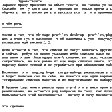
	Здравствуйте.

Заранее прошу прощения за объём текста, но такова уж за
Спасибо тем, у кого хватит терпения не только прочитать
обдумать, но и посмотреть и высказаться, а то и примени
о чём речь

~~~~~~~~~~

Мысли о том, что mkimage-profiles-desktop::profiles/pkg
достаточно густо населено, чтоб напоминать уже толкучку
возникали ещё весной[1,2].

Дело отчасти в том, что списки не могут включать другие
и сейчас требуется явное указание имён списков пакетов 
или ином этапе (благодаря use-% количество таких указан
сократилось, но всё равно их ещё надо слишком много, чт
порезку более мелкой и не угробиться при обновлении mak
Возможно, этот подход будет когда-нибудь реализован в m
и будет полезен сам по себе, но имеется ещё один вариан
тегирование списков пакетов и их подтягивание по набору
В бранче tags моего репозитория m-p-d это в некотором в
реализовано, но остаётся ряд вопросов по тому, как лучш
пользоваться этой возможностью.  Потому и хочу посовето
что сделано

~~~~~~~~~~~
