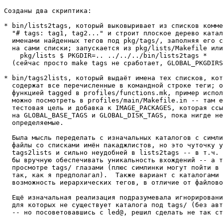
Созданы два скриптика:

* bin/lists2tags, который выковыривает из списков комме
  "# tags: tag1, tag2..." и строит плоское дерево катал
  именами найденных тегов под pkg/tags/, заполняя его с
  на сами списки; запускается из pkg/lists/Makefile или
    pkg/lists $ PKGDIR=.. ../../../bin/lists2tags *

  (сейчас просто make tags не сработает, GLOBAL_PKGDIRS
* bin/tags2lists, который выдаёт имена тех списков, кот
  содержат все перечисленные в командной строке теги; о
  функцией tagged в profiles/functions.mk, пример испол
  можно посмотреть в profiles/main/Makefile.in -- там е
  тестовая цель и добавка к IMAGE_PACKAGES, которая ссы
  на GLOBAL_BASE_TAGS и GLOBAL_DISK_TAGS, пока нигде не

  определяемые.

  Была мысль переделать с изначальных каталогов с симли
  файлы со списками имён пакаджлистов, но это чуточку у
  tags2lists и сильно неудобней в lists2tags -- в т.ч. 
  бы вручную обеспечивать уникальность вхождений -- а т
  просмотре tags/ глазами (плюс симлинки могут пойти в 
  так, как я предполагал).  Также вариант с каталогами 
  возможность иерархических тегов, в отличие от файлово
  Ещё изначальная реализация подразумевала игнорировани
  для которых не существует каталога под tags/ (без авт
  -- но посоветовавшись с led@, решил сделать не так ст