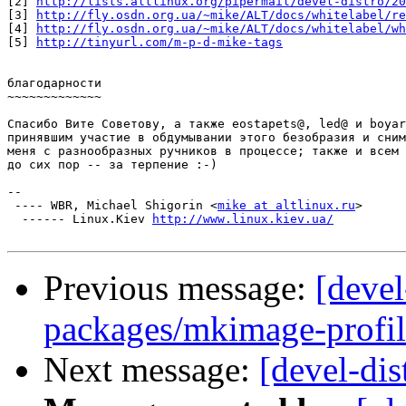
[2] 
http://lists.altlinux.org/pipermail/devel-distro/20
[3] 
http://fly.osdn.org.ua/~mike/ALT/docs/whitelabel/re
[4] 
http://fly.osdn.org.ua/~mike/ALT/docs/whitelabel/wh
[5] 
http://tinyurl.com/m-p-d-mike-tags
благодарности

~~~~~~~~~~~~~

Спасибо Вите Советову, а также eostapets@, led@ и boyar
принявшим участие в обдумывании этого безобразия и сним
меня с разнообразных ручников в процессе; также и всем 
до сих пор -- за терпение :-)

-- 

 ---- WBR, Michael Shigorin <
mike at altlinux.ru
>

  ------ Linux.Kiev 
http://www.linux.kiev.ua/
Previous message:
[devel
packages/mkimage-profil
Next message:
[devel-dis