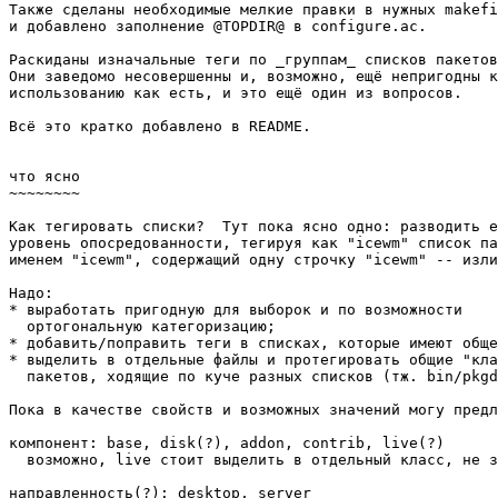
Также сделаны необходимые мелкие правки в нужных makefi
и добавлено заполнение @TOPDIR@ в configure.ac.

Раскиданы изначальные теги по _группам_ списков пакетов
Они заведомо несовершенны и, возможно, ещё непригодны к

использованию как есть, и это ещё один из вопросов.

Всё это кратко добавлено в README.

что ясно

~~~~~~~~

Как тегировать списки?  Тут пока ясно одно: разводить е
уровень опосредованности, тегируя как "icewm" список па
именем "icewm", содержащий одну строчку "icewm" -- изли
Надо:

* выработать пригодную для выборок и по возможности

  ортогональную категоризацию;

* добавить/поправить теги в списках, которые имеют обще
* выделить в отдельные файлы и протегировать общие "кла
  пакетов, ходящие по куче разных списков (тж. bin/pkgd
Пока в качестве свойств и возможных значений могу предл
компонент: base, disk(?), addon, contrib, live(?)

  возможно, live стоит выделить в отдельный класс, не з
направленность(?): desktop, server
