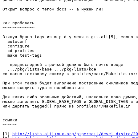
Открыт вопрос с тегом docs -- а нужен ли?

как пробовать

~~~~~~~~~~~~~

Втянув бранч tags из m-p-d у меня в git.alt[5], можно в
  autoconf

  configure

  cd profiles

  make test-tags 

-- предпоследней строчкой должно быть нечто вроде

  .../pkg/lists/base .../pkg/lists/kde

согласно тестовому списку в profiles/main/Makefile.in::
При этом также будет выполнено построение симлинков под
можно сходить туда и полюбоваться.

Для каких-либо реальных действий, насколько пока думаю,

можно заполнять GLOBAL_BASE_TAGS и GLOBAL_DISK_TAGS в u
или дёргать tagged() прямо из profiles/*/Makefile.in

ссылки

~~~~~~

[1] 
http://lists.altlinux.org/pipermail/devel-distro/20