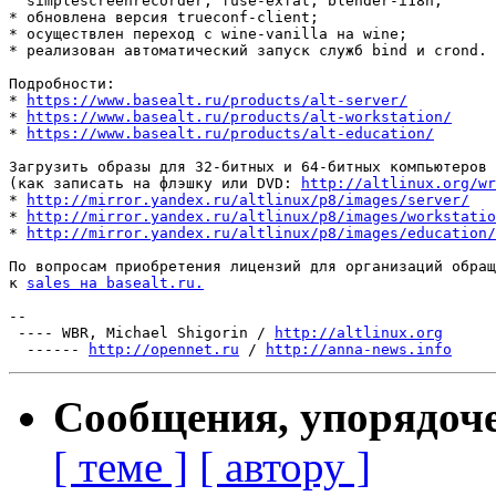
  simplescreenrecorder, fuse-exfat, blender-i18n;

* обновлена версия trueconf-client;

* осуществлен переход с wine-vanilla на wine;

* реализован автоматический запуск служб bind и crond.

Подробности:

* 
https://www.basealt.ru/products/alt-server/
* 
https://www.basealt.ru/products/alt-workstation/
* 
https://www.basealt.ru/products/alt-education/
Загрузить образы для 32-битных и 64-битных компьютеров

(как записать на флэшку или DVD: 
http://altlinux.org/wr
* 
http://mirror.yandex.ru/altlinux/p8/images/server/
* 
http://mirror.yandex.ru/altlinux/p8/images/workstatio
* 
http://mirror.yandex.ru/altlinux/p8/images/education/
По вопросам приобретения лицензий для организаций обращ
к 
sales на basealt.ru.
-- 

 ---- WBR, Michael Shigorin / 
http://altlinux.org
  ------ 
http://opennet.ru
 / 
http://anna-news.info
Сообщения, упорядоч
[ теме ]
[ автору ]