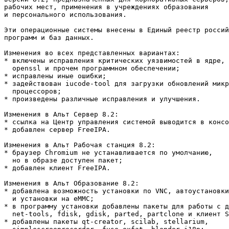
рабочих мест, применения в учреждениях образования

и персонального использования.

Эти операционные системы внесены в Единый реестр россий
программ и баз данных.

Изменения во всех представленных вариантах:

* включены исправления критических уязвимостей в ядре, 
  openssl и прочем программном обеспечении;

* исправлены иные ошибки;

* задействован iucode-tool для загрузки обновлений микр
  процессоров;

* произведены различные исправления и улучшения.

Изменения в Альт Сервер 8.2:

* ссылка на Центр управления системой выводится в консо
* добавлен сервер FreeIPA.

Изменения в Альт Рабочая станция 8.2:

* браузер Chromium не устанавливается по умолчанию,

  но в образе доступен пакет;

* добавлен клиент FreeIPA.

Изменения в Альт Образование 8.2:

* добавлена возможность установки по VNC, автоустановки

  и установки на eMMC;

* в программу установки добавлены пакеты для работы с д
  net-tools, fdisk, gdisk, parted, partclone и клиент S
* добавлены пакеты qt-creator, scilab, stellarium,
