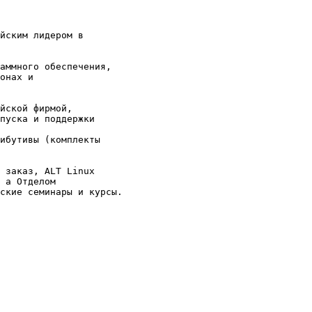
йским лидером в 

аммного обеспечения, 

онах и 

йской фирмой, 

пуска и поддержки 

ибутивы (комплекты 

 заказ, ALT Linux 

 а Отделом 

ские семинары и курсы. 
