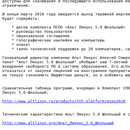
доступны для скачивания и последующего использования бе
ограничений.

В конце марта 2010 года ожидается выход тиражной версии
будет содержать:

    * диски комплекта ПСПО «Альт Линукс 5.0 Школьный»

    * руководство пользователя

    * лицензионное соглашение

    * голографические наклейки на компьютеры

    * плакат

    * талон технической поддержки до 20 компьютеров, ср
Генеральный директор компании Альт Линукс Алексей Смирн
пакет "Альт Линукс 5.0 Школьный" обобщает наш 7-летний 
внедрения свободного ПО в систему образования. Его испо
отказаться от закупки лицензий на иностранное проприета
не только сэкономить бюджетные деньги, но и избежать юр
Сравнительная таблица программ, входящих в Комплект СПО
Линукс 5.0 Школьный:

http://www.altlinux.ru/products/5th-platform/pspo2010
Технические характеристики Альт Линукс 5.0 Школьный и с
http://www.altlinux.org/Альт_Линукс_5.0_Школьный