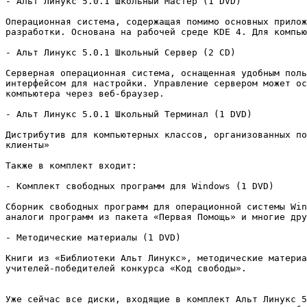
- Альт Линукс 5.0.1 Школьный Мастер (1 DVD)

Операционная система, содержащая помимо основных прилож
разработки. Основана на рабочей среде KDE 4. Для компью
- Альт Линукс 5.0.1 Школьный Сервер (2 CD)

Серверная операционная система, оснащенная удобным поль
интерфейсом для настройки. Управление сервером может ос
компьютера через веб-браузер.

- Альт Линукс 5.0.1 Школьный Терминал (1 DVD)

Дистрибутив для компьютерных классов, организованных по
клиенты»

Также в комплект входит:

- Комплект свободных программ для Windows (1 DVD)

Сборник свободных программ для операционной системы Win
аналоги программ из пакета «Первая Помощь» и многие дру
- Методические материалы (1 DVD)

Книги из «Библиотеки Альт Линукс», методические материа
учителей-победителей конкурса «Код свободы».

Уже сейчас все диски, входящие в комплект Альт Линукс 5