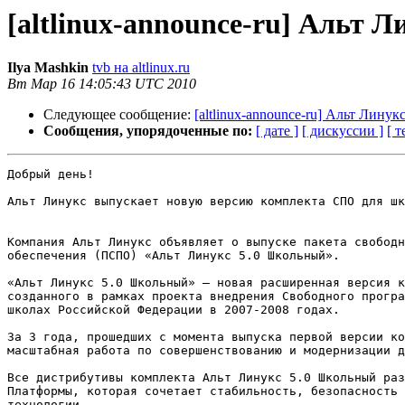
[altlinux-announce-ru] Альт
Ilya Mashkin
tvb на altlinux.ru
Вт Мар 16 14:05:43 UTC 2010
Следующее сообщение:
[altlinux-announce-ru] Альт Лину
Сообщения, упорядоченные по:
[ дате ]
[ дискуссии ]
[ т
Добрый день!

Альт Линукс выпускает новую версию комплекта СПО для шк
Компания Альт Линукс объявляет о выпуске пакета свободн
обеспечения (ПСПО) «Альт Линукс 5.0 Школьный».

«Альт Линукс 5.0 Школьный» — новая расширенная версия к
созданного в рамках проекта внедрения Свободного програ
школах Российской Федерации в 2007-2008 годах.

За 3 года, прошедших с момента выпуска первой версии ко
масштабная работа по совершенствованию и модернизации д
Все дистрибутивы комплекта Альт Линукс 5.0 Школьный раз
Платформы, которая сочетает стабильность, безопасность 
технологии.
