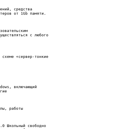
ений, средства 

теров от 1Gb памяти.

зовательским 

уществляться с любого 

 схеме «сервер-тонкие 

dows, включающий 

гие

лы, работы 

.0 Школьный свободно 
