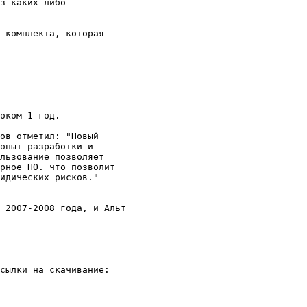
з каких-либо 

 комплекта, которая 

оком 1 год.

ов отметил: "Новый 

опыт разработки и 

льзование позволяет 

рное ПО. что позволит 

идических рисков."

 2007-2008 года, и Альт 

сылки на скачивание:
