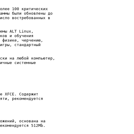
олее 100 критических 

аммы были обновлены до 

исло востребованных в 

емы ALT Linux, 

ков и обучения 

 физике, черчению, 

игры, стандартный 

ски на любой компьютер, 

ичные системные 

е XFCE. Содержит 

яти, рекомендуется 

ожений, основана на 

екомендуется 512Mb.
