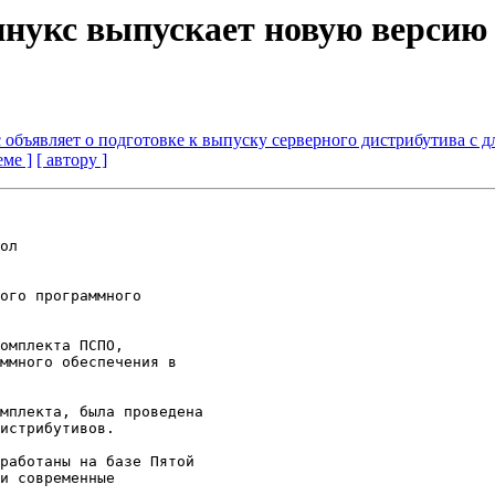
 Линукс выпускает новую верс
кс объявляет о подготовке к выпуску серверного дистрибутива с
еме ]
[ автору ]
ол

ого программного 

омплекта ПСПО, 

ммного обеспечения в 

мплекта, была проведена 

истрибутивов.

работаны на базе Пятой 

и современные 
