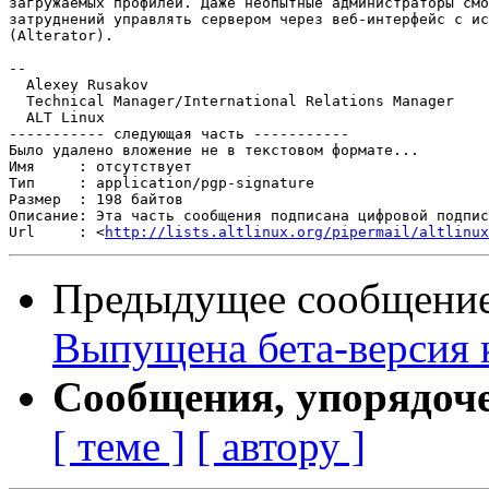
загружаемых профилей. Даже неопытные администраторы смо
затруднений управлять сервером через веб-интерфейс с ис
(Alterator).

-- 

  Alexey Rusakov

  Technical Manager/International Relations Manager

  ALT Linux

----------- следующая часть -----------

Было удалено вложение не в текстовом формате...

Имя     : отсутствует

Тип     : application/pgp-signature

Размер  : 198 байтов

Описание: Эта часть сообщения подписана цифровой подпис
Url     : <
http://lists.altlinux.org/pipermail/altlinux
Предыдущее сообщени
Выпущена бета-версия 
Сообщения, упорядоч
[ теме ]
[ автору ]