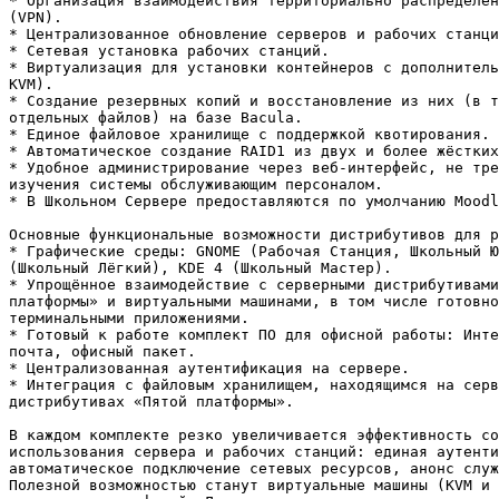
* Организация взаимодействия территориально распределён
(VPN).

* Централизованное обновление серверов и рабочих станци
* Сетевая установка рабочих станций.

* Виртуализация для установки контейнеров c дополнитель
KVM).

* Создание резервных копий и восстановление из них (в т
отдельных файлов) на базе Bacula.

* Единое файловое хранилище c поддержкой квотирования.

* Автоматическое создание RAID1 из двух и более жёстких
* Удобное администрирование через веб-интерфейс, не тре
изучения системы обслуживающим персоналом.

* В Школьном Сервере предоставляются по умолчанию Moodl
Основные функциональные возможности дистрибутивов для р
* Графические среды: GNOME (Рабочая Станция, Школьный Ю
(Школьный Лёгкий), KDE 4 (Школьный Мастер).

* Упрощённое взаимодействие с серверными дистрибутивами
платформы» и виртуальными машинами, в том числе готовно
терминальными приложениями.

* Готовый к работе комплект ПО для офисной работы: Инте
почта, офисный пакет.

* Централизованная аутентификация на сервере.

* Интеграция с файловым хранилищем, находящимся на серв
дистрибутивах «Пятой платформы».

В каждом комплекте резко увеличивается эффективность со
использования сервера и рабочих станций: единая аутенти
автоматическое подключение сетевых ресурсов, анонс служ
Полезной возможностью станут виртуальные машины (KVM и 