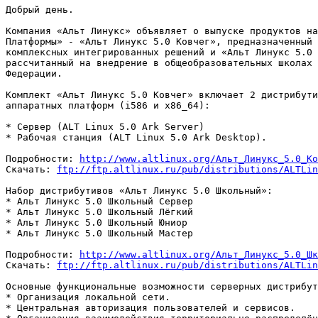
Добрый день.

Компания «Альт Линукс» объявляет о выпуске продуктов на
Платформы» - «Альт Линукс 5.0 Ковчег», предназначенный 
комплексных интегрированных решений и «Альт Линукс 5.0 
рассчитанный на внедрение в общеобразовательных школах 
Федерации.

Комплект «Альт Линукс 5.0 Ковчег» включает 2 дистрибути
аппаратных платформ (i586 и x86_64):

* Сервер (ALT Linux 5.0 Ark Server)

* Рабочая станция (ALT Linux 5.0 Ark Desktop).

Подробности: 
http://www.altlinux.org/Альт_Линукс_5.0_Ко
Скачать: 
ftp://ftp.altlinux.ru/pub/distributions/ALTLin
Набор дистрибутивов «Альт Линукс 5.0 Школьный»: 

* Альт Линукс 5.0 Школьный Сервер 

* Альт Линукс 5.0 Школьный Лёгкий 

* Альт Линукс 5.0 Школьный Юниор 

* Альт Линукс 5.0 Школьный Мастер

Подробности: 
http://www.altlinux.org/Альт_Линукс_5.0_Шк
Скачать: 
ftp://ftp.altlinux.ru/pub/distributions/ALTLin
Основные функциональные возможности серверных дистрибут
* Организация локальной сети.

* Центральная авторизация пользователей и сервисов.
